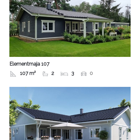
Elementmaja 107
107 m²
2
3
0