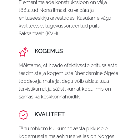
Elementmajade konstruktsioon on välja
töötatud Norra ilmastiku eripära ja
ehituseeskirju arvestades. Kasutame väga
kvaliteetset tugevussorteeritud puitu
Saksamaalt (KVH).
KOGEMUS
Mõistame, et heade efektiivsete ehitusalaste
teadmiste ja kogemuste ühendamine õigete
toodete ja materjalidega võib aidata luua
tervislikumat ja säästlikumat kodu, mis on
samas ka keskkonnahoidlik.
KVALITEET
Tänu rohkem kui kümne aasta pikkusele
kogemusele majaehituse vallas on Norges