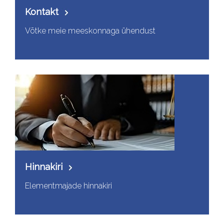
Kontakt
Võtke meie meeskonnaga ühendust
Hinnakiri
Elementmajade hinnakiri