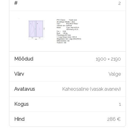
2
1900 × 2190
Valge
Kaheosaline (vasak avanev)
1
286 €