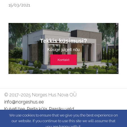
15/03/2021
Tekkis küsimusi?
Küsige julgelt nõu
Kontakt
© 2017–2025 Norges Hus Nova OÜ
info@norgeshus.ee
Kuivati tee, Perila küla, Raasiku vald,
We use cookies to ensure that we give you the best experience on
Harjumaa, 75212, Estonia
our website. If you continue to use this site we will assume that
-
-
-
you are happy with it.
Elementmajad
Prefabricated Houses
Fertighäuser aus Holz
Case prefabbricate