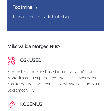
Tootmine
Tutvu elementmajade tootmisega
Miks valida Norges Hus?
OSKUSED
Elementmajade konstruktsioon on välja töötatud
Norra ilmastiku eripära ja ehituseeskirju arvestades.
Kasutame väga kvaliteetset tugevussorteeritud puitu
Saksamaalt (KVH).
KOGEMUS