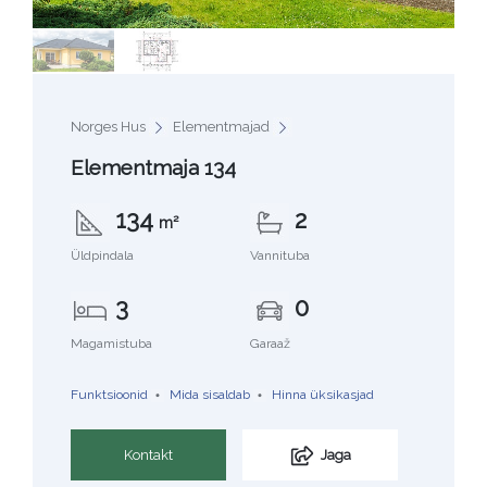
Norges Hus
Elementmajad
Elementmaja 134
134
2
m²
Üldpindala
Vannituba
3
0
Magamistuba
Garaaž
Funktsioonid
Mida sisaldab
Hinna üksikasjad
Kontakt
Jaga