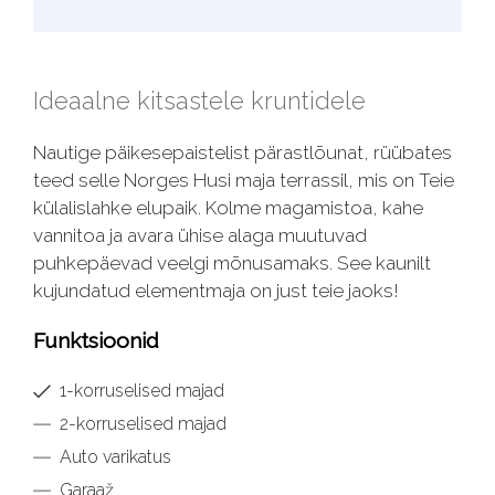
Ideaalne kitsastele kruntidele
Nautige päikesepaistelist pärastlõunat, rüübates
teed selle Norges Husi maja terrassil, mis on Teie
külalislahke elupaik. Kolme magamistoa, kahe
vannitoa ja avara ühise alaga muutuvad
puhkepäevad veelgi mõnusamaks. See kaunilt
kujundatud elementmaja on just teie jaoks!
Funktsioonid
1-korruselised majad
2-korruselised majad
Auto varikatus
Garaaž