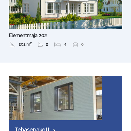
Elementmaja 202
202 m²
2
4
0
Tehasepakett