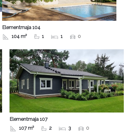
Elementmaja 104
104 m²
1
1
0
Elementmaja 107
107 m²
2
3
0