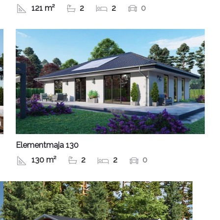
121 m²
2
2
0
Elementmaja 130
130 m²
2
2
0