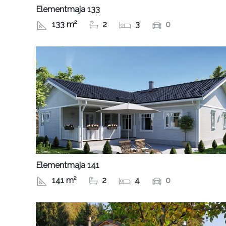
Elementmaja 133
133 m²
2
3
0
Elementmaja 141
141 m²
2
4
0