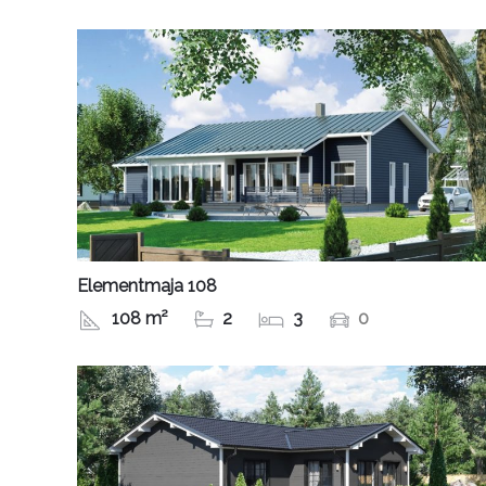
Elementmaja 108
108 m²
2
3
0