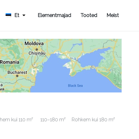
Et
Elementmajad
Tooted
Meist
hem kui 110 m²
110–180 m²
Rohkem kui 180 m²