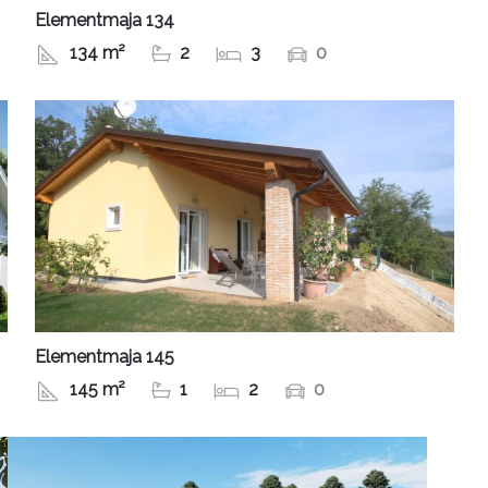
Elementmaja 134
134 m²
2
3
0
Elementmaja 145
145 m²
1
2
0