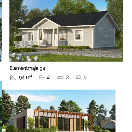
Elementmaja 94
94 m²
2
3
0