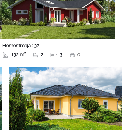
Elementmaja 132
132 m²
2
3
0