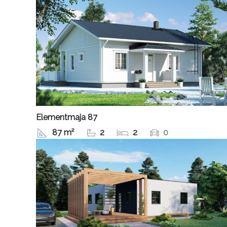
Elementmaja 87
87 m²
2
2
0