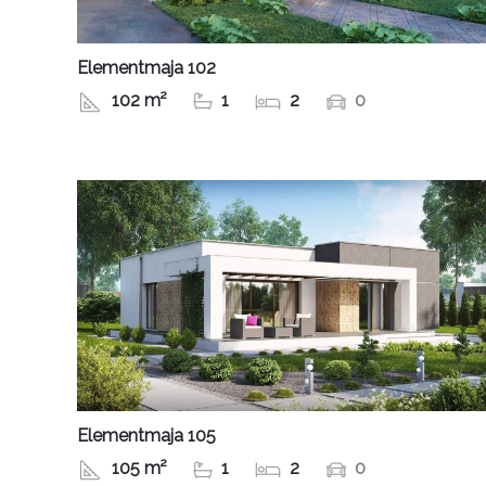
Elementmaja 102
102 m²
1
2
0
Elementmaja 105
105 m²
1
2
0