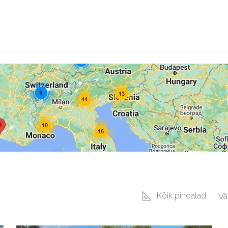
Norges Hus
Kõik pindalad
Vä