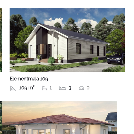
Elementmaja 109
109 m²
1
3
0