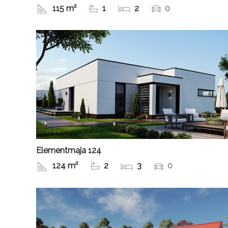
115 m²
1
2
0
Elementmaja 124
124 m²
2
3
0