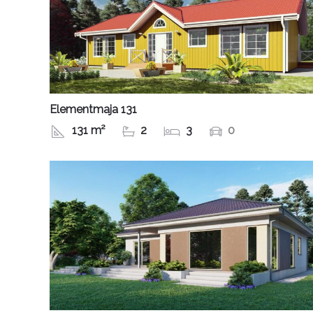
Elementmaja 131
131 m²
2
3
0